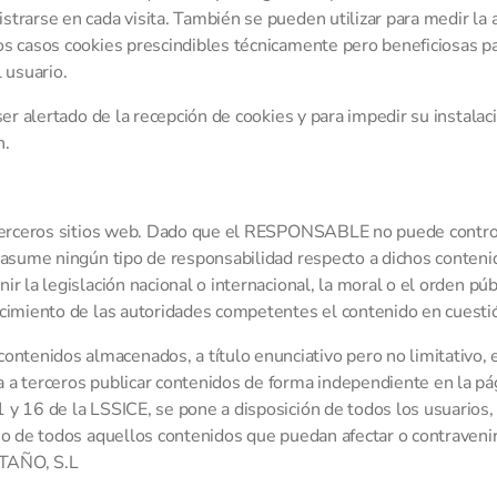
trarse en cada visita. También se pueden utilizar para medir la a
os casos cookies prescindibles técnicamente pero beneficiosas par
 usuario.
ser alertado de la recepción de cookies y para impedir su instalac
n.
de terceros sitios web. Dado que el RESPONSABLE no puede contro
o asume ningún tipo de responsabilidad respecto a dichos contenid
r la legislación nacional o internacional, la moral o el orden púb
ocimiento de las autoridades competentes el contenido en cuesti
tenidos almacenados, a título enunciativo pero no limitativo, e
ta a terceros publicar contenidos de forma independiente en la
 y 16 de la LSSICE, se pone a disposición de todos los usuarios,
eo de todos aquellos contenidos que puedan afectar o contravenir 
STAÑO, S.L